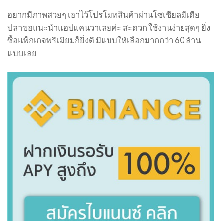
อยากมีภาพสวยๆ เอาไว้โปรโมทสินค้าผ่านโซเชียลมีเดีย
ปลาขอแนะนำแอปแคนวาเลยค่ะ สะดวก ใช้งานง่ายสุดๆ ยิ่ง
ซื้อแพ็กเกจพรีเมียมก็ยิ่งดี มีแบบให้เลือกมากกว่า 60 ล้าน
แบบเลย