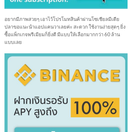
อยากมีภาพสวยๆ เอาไว้โปรโมทสินค้าผ่านโซเชียลมีเดีย
ปลาขอแนะนำแอปแคนวาเลยค่ะ สะดวก ใช้งานง่ายสุดๆ ยิ่ง
ซื้อแพ็กเกจพรีเมียมก็ยิ่งดี มีแบบให้เลือกมากกว่า 60 ล้าน
แบบเลย