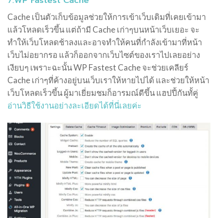
7.WP Fastest Cache
Cache เป็นตัวเก็บข้อมูลช่วยให้การเข้าเว็บเดิมที่เคยเข้ามา
แล้วโหลดเร็วขึ้น แต่ถ้ามี Cache เก่าๆบนหน้าเว็บเยอะ จะ
ทำให้เว็บโหลดช้าลงและอาจทำให้คนที่กำลังเข้ามาที่หน้า
เว็บไม่อยากรอ แล้วก็ออกจากเว็บไซต์ของเราไปเลยอย่าง
เงียบๆ เพราะฉะนั้น WP Fastest Cache จะช่วยเคลียร์
Cache เก่าๆที่ค้างอยู่บนเว็บเราให้หายไปได้ และช่วยให้หน้า
เว็บโหลดเร็วขึ้น ผู้มาเยี่ยมชมก็อารมณ์ดีขึ้น แฮปปี้กันทั้คู่
อ่านวิธีใช้งานอย่างละเอียดได้ที่นี่เลยค่ะ