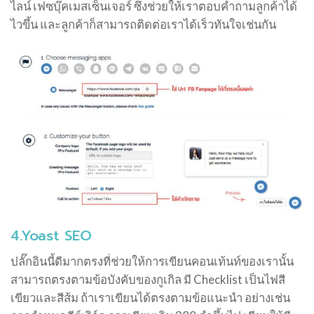
ไลน์ เฟซบุ๊คเมสเซ็นเจอร์ ซึ่งช่วยให้เราตอบคำถามลูกค้าได้
ไวขึ้น และลูกค้าก็สามารถติดต่อเราได้เร็วทันใจเช่นกัน
4.Yoast SEO
ปลั๊กอินนี้ดีมากตรงที่ช่วยให้การเขียนคอนเท้นท์ของเรานั้น
สามารถตรงตามข้อบังคับของกูเกิล มี Checklist เป็นไฟสี
เขียวและสีส้ม ถ้าเราเขียนได้ตรงตามข้อแนะนำ อย่างเช่น