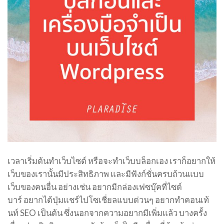
เวลาเริ่มต้นทำเว็บไซต์ หรือจะทำเว็บบล็อกเอง เราก็อยากให้
เว็บของเรานั้นมีประสิทธิภาพ และมีฟังก์ชั่นครบถ้วนแบบ
เว็บของคนอื่น อย่างเช่น อยากมีกล่องเฟซบุ๊คที่ไซด์
บาร์ อยากได้ปุ่มแชร์ไปโซเชี่ยลแบบด่วนๆ อยากทำคอนเท้
นท์ SEO เป็นต้น ซึ่งนอกจากความอยากมีเพิ่มแล้ว บางครั้ง