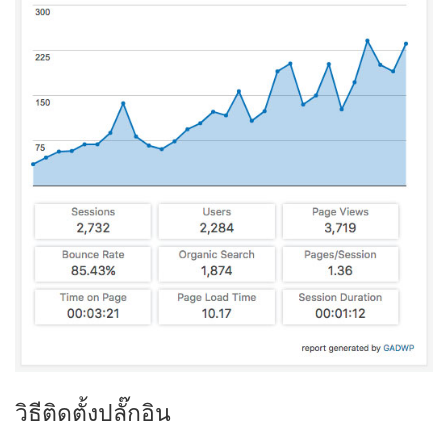
วิธีติดตั้งปลั๊กอิน