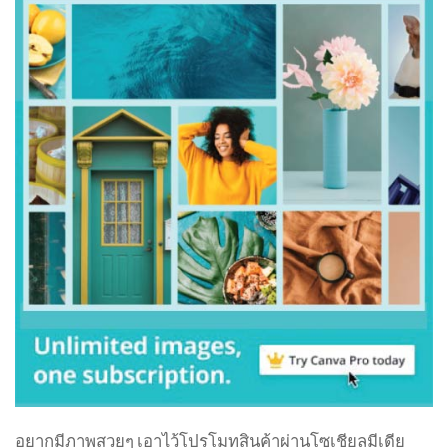
อยากมีภาพสวยๆ เอาไว้โปรโมทสินค้าผ่านโซเชียลมีเดีย