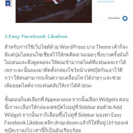
2.Easy Facebook Likebox
สำหรับการใช้เว็บไซต์ด้วย WordPress บาง Theme เค้าก็จะ
มีแค่ปุ่มไอคอนโซเชี่ยลไว้ให้กดติดตามเฉยๆ ซึ่งบางครั้งมันก็
ไม่เด่นและดึงดูดพอจะให้คนเข้ามากดไลค์ที่แฟนเพจเราได้
เพราะฉะนั้นลองมาติดตั้งกล่องโชว์หน้าเฟซบุ๊คกันเอาไว้ดี
กว่า ให้คนสามารถเห็นความเคลื่อนไหวได้ง่ายๆ และช่วย
เพิ่มยอดไลค์จากแฟนคลับให้เราได้ด้วยนะ
ขั้นตอนก็แค่เลือกที่ Appearance จากนั้นเลือก Widgets ตอน
นี้เราจะเลือกให้กล่องเฟซบุ๊คไปอยู่ที่ Sidebar ต่อด้วย Add
Widget จากนั้นเราก็เลื่อนขึ้นไปดูที่ Sidebar มองหา Easy
Facebook Likebox คลิก drop down แล้วก็ใส่ที่อยู่ Url ของเฟ
ซบุ๊คเราลงไป เท่านี้ก็เป็นอันเรียบร้อย