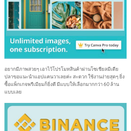
อยากมีภาพสวยๆ เอาไว้โปรโมทสินค้าผ่านโซเชียลมีเดีย
ปลาขอแนะนำแอปแคนวาเลยค่ะ สะดวก ใช้งานง่ายสุดๆ ยิ่ง
ซื้อแพ็กเกจพรีเมียมก็ยิ่งดี มีแบบให้เลือกมากกว่า 60 ล้าน
แบบเลย