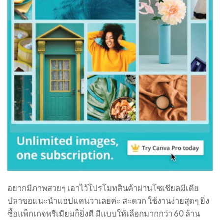
อยากมีภาพสวยๆ เอาไว้โปรโมทสินค้าผ่านโซเชียลมีเดีย
ปลาขอแนะนำแอปแคนวาเลยค่ะ สะดวก ใช้งานง่ายสุดๆ ยิ่ง
ซื้อแพ็กเกจพรีเมียมก็ยิ่งดี มีแบบให้เลือกมากกว่า 60 ล้าน